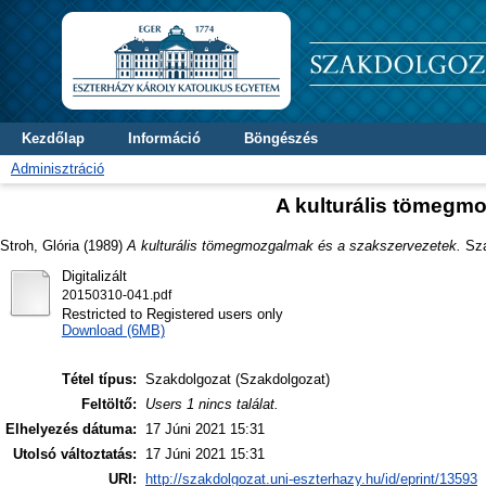
Kezdőlap
Információ
Böngészés
Adminisztráció
A kulturális tömegm
Stroh, Glória
(1989)
A kulturális tömegmozgalmak és a szakszervezetek.
Sza
Digitalizált
20150310-041.pdf
Restricted to Registered users only
Download (6MB)
Tétel típus:
Szakdolgozat (Szakdolgozat)
Feltöltő:
Users 1 nincs találat.
Elhelyezés dátuma:
17 Júni 2021 15:31
Utolsó változtatás:
17 Júni 2021 15:31
URI:
http://szakdolgozat.uni-eszterhazy.hu/id/eprint/13593