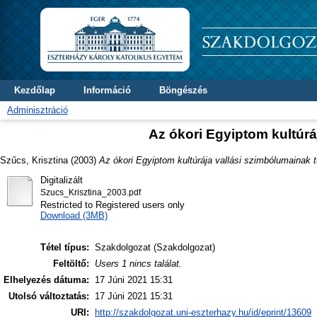
Kezdőlap
Információ
Böngészés
Adminisztráció
Az ókori Egyiptom kultúrá
Szűcs, Krisztina
(2003)
Az ókori Egyiptom kultúrája vallási szimbólumainak 
Digitalizált
Szucs_Krisztina_2003.pdf
Restricted to Registered users only
Download (3MB)
Tétel típus:
Szakdolgozat (Szakdolgozat)
Feltöltő:
Users 1 nincs találat.
Elhelyezés dátuma:
17 Júni 2021 15:31
Utolsó változtatás:
17 Júni 2021 15:31
URI:
http://szakdolgozat.uni-eszterhazy.hu/id/eprint/13609