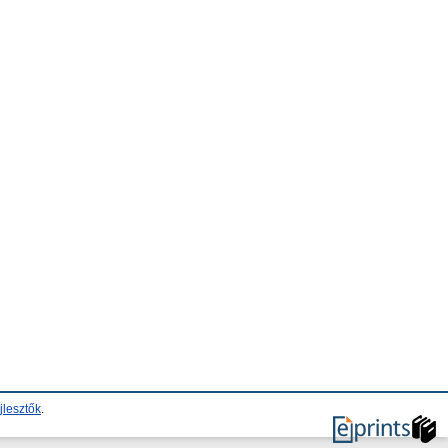
jlesztők
.