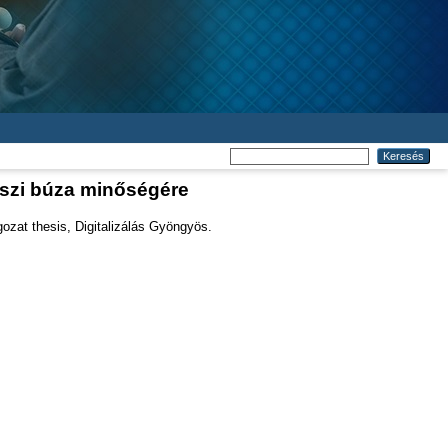
őszi búza minőségére
zat thesis, Digitalizálás Gyöngyös.