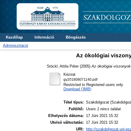
Kezdőlap
Információ
Böngészés
Adminisztráció
Az ökológiai viszon
Stöckl, Attila Péter
(2005)
Az ökológiai viszonyok
Kézirat
gy201808071140.pdf
Restricted to Registered users only
Download (3MB)
Tétel típus:
Szakdolgozat (Szakdolgoz
Feltöltő:
Users 1 nincs találat.
Elhelyezés dátuma:
17 Júni 2021 15:32
Utolsó változtatás:
17 Júni 2021 15:32
URI:
http://szakdolgozat.uni-es