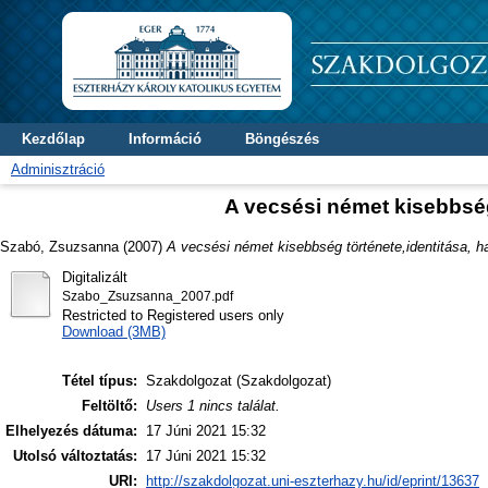
Kezdőlap
Információ
Böngészés
Adminisztráció
A vecsési német kisebbség
Szabó, Zsuzsanna
(2007)
A vecsési német kisebbség története,identitása, 
Digitalizált
Szabo_Zsuzsanna_2007.pdf
Restricted to Registered users only
Download (3MB)
Tétel típus:
Szakdolgozat (Szakdolgozat)
Feltöltő:
Users 1 nincs találat.
Elhelyezés dátuma:
17 Júni 2021 15:32
Utolsó változtatás:
17 Júni 2021 15:32
URI:
http://szakdolgozat.uni-eszterhazy.hu/id/eprint/13637