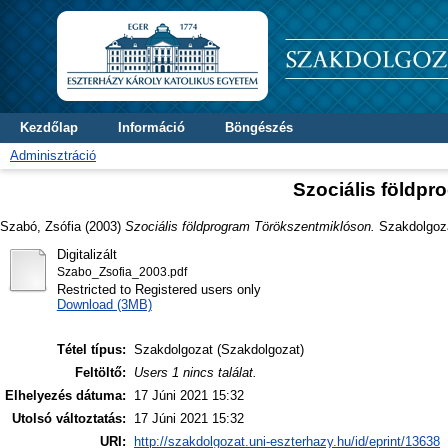
Kezdőlap
Információ
Böngészés
Adminisztráció
Szociális földp
Szabó, Zsófia
(2003)
Szociális földprogram Törökszentmiklóson.
Szakdolgozat
Digitalizált
Szabo_Zsofia_2003.pdf
Restricted to Registered users only
Download (3MB)
Tétel típus:
Szakdolgozat (Szakdolgozat)
Feltöltő:
Users 1 nincs találat.
Elhelyezés dátuma:
17 Júni 2021 15:32
Utolsó változtatás:
17 Júni 2021 15:32
URI:
http://szakdolgozat.uni-eszterhazy.hu/id/eprint/13638