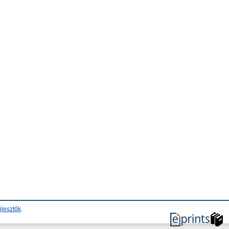
jlesztők
.