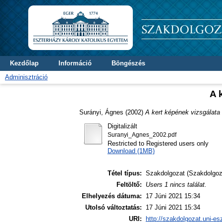
Kezdőlap
Információ
Böngészés
Adminisztráció
A 
Surányi, Ágnes
(2002)
A kert képének vizsgálata
Digitalizált
Suranyi_Agnes_2002.pdf
Restricted to Registered users only
Download (1MB)
Tétel típus:
Szakdolgozat (Szakdolgoz
Feltöltő:
Users 1 nincs találat.
Elhelyezés dátuma:
17 Júni 2021 15:34
Utolsó változtatás:
17 Júni 2021 15:34
URI:
http://szakdolgozat.uni-es