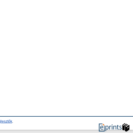
jlesztők
.