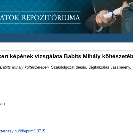
kert képének vizsgálata Babits Mihály költészeté
 Babits Mihály költészetében.
Szakdolgozat thesis, Digitalizálás Jászberény.
at)
zterhazy.hu/id/eprint/13715