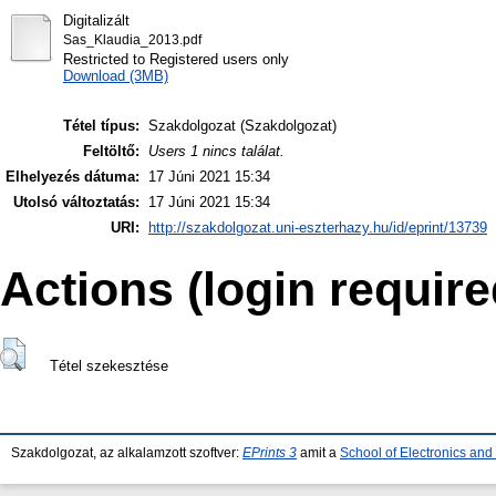
Digitalizált
Sas_Klaudia_2013.pdf
Restricted to Registered users only
Download (3MB)
Tétel típus:
Szakdolgozat (Szakdolgozat)
Feltöltő:
Users 1 nincs találat.
Elhelyezés dátuma:
17 Júni 2021 15:34
Utolsó változtatás:
17 Júni 2021 15:34
URI:
http://szakdolgozat.uni-eszterhazy.hu/id/eprint/13739
Actions (login require
Tétel szekesztése
Szakdolgozat, az alkalamzott szoftver:
EPrints 3
amit a
School of Electronics an