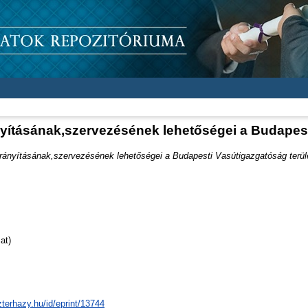
ításának,szervezésének lehetőségei a Budapest
ányításának,szervezésének lehetőségei a Budapesti Vasútigazgatóság terül
at)
zterhazy.hu/id/eprint/13744