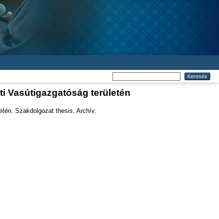
i Vasútigazgatóság területén
etén.
Szakdolgozat thesis, Archív.