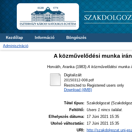
Kezdőlap
Információ
Böngészés
Adminisztráció
A közművelődési munka irány
Horváth, Aranka
(1983)
A közművelődési munka ir
Digitalizált
20150312-008.pdf
Restricted to Registered users only
Download (4MB)
Tétel típus:
Szakdolgozat (Szakdolgoz
Feltöltő:
Users 1 nincs találat.
Elhelyezés dátuma:
17 Júni 2021 15:35
Utolsó változtatás:
17 Júni 2021 15:35
URI:
http://szakdolgozat.uni-es