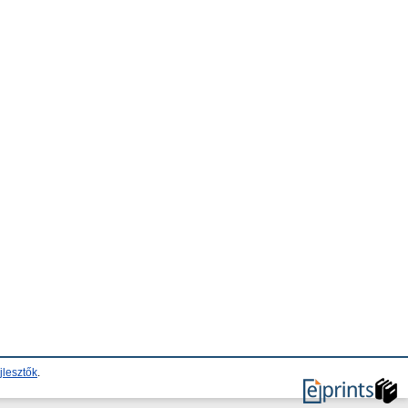
jlesztők
.