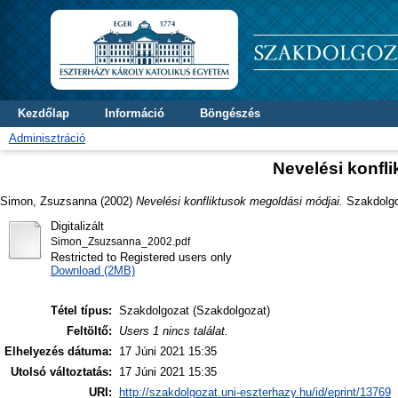
Kezdőlap
Információ
Böngészés
Adminisztráció
Nevelési konfl
Simon, Zsuzsanna
(2002)
Nevelési konfliktusok megoldási módjai.
Szakdolgoz
Digitalizált
Simon_Zsuzsanna_2002.pdf
Restricted to Registered users only
Download (2MB)
Tétel típus:
Szakdolgozat (Szakdolgozat)
Feltöltő:
Users 1 nincs találat.
Elhelyezés dátuma:
17 Júni 2021 15:35
Utolsó változtatás:
17 Júni 2021 15:35
URI:
http://szakdolgozat.uni-eszterhazy.hu/id/eprint/13769