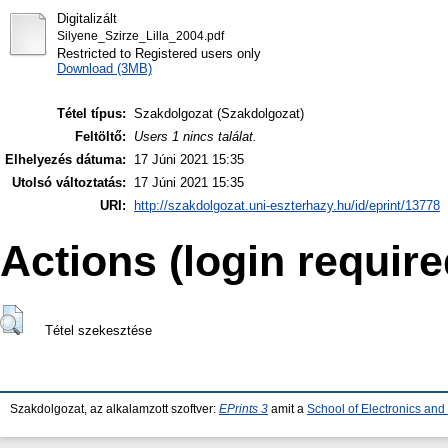
Digitalizált
Silyene_Szirze_Lilla_2004.pdf
Restricted to Registered users only
Download (3MB)
Tétel típus:
Szakdolgozat (Szakdolgozat)
Feltöltő:
Users 1 nincs találat.
Elhelyezés dátuma:
17 Júni 2021 15:35
Utolsó változtatás:
17 Júni 2021 15:35
URI:
http://szakdolgozat.uni-eszterhazy.hu/id/eprint/13778
Actions (login require
Tétel szekesztése
Szakdolgozat, az alkalamzott szoftver:
EPrints 3
amit a
School of Electronics an