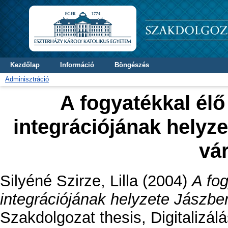
Kezdőlap
Információ
Böngészés
Adminisztráció
A fogyatékkal él
integrációjának helyz
vá
Silyéné Szirze, Lilla
(2004)
A fo
integrációjának helyzete Jászbe
Szakdolgozat thesis, Digitalizál