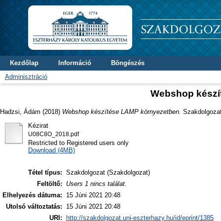
Kezdőlap
Információ
Böngészés
Adminisztráció
Webshop készí
Hadzsi, Ádám
(2018)
Webshop készítése LAMP környezetben.
Szakdolgozat
Kézirat
U08C8O_2018.pdf
Restricted to Registered users only
Download (4MB)
Tétel típus:
Szakdolgozat (Szakdolgozat)
Feltöltő:
Users 1 nincs találat.
Elhelyezés dátuma:
15 Júni 2021 20:48
Utolsó változtatás:
15 Júni 2021 20:48
URI:
http://szakdolgozat.uni-eszterhazy.hu/id/eprint/1385