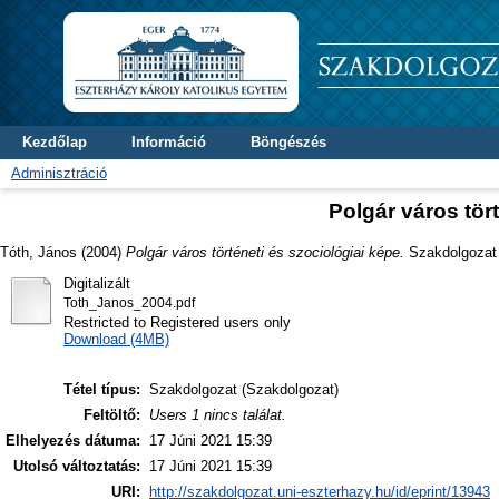
Kezdőlap
Információ
Böngészés
Adminisztráció
Polgár város tör
Tóth, János
(2004)
Polgár város történeti és szociológiai képe.
Szakdolgozat t
Digitalizált
Toth_Janos_2004.pdf
Restricted to Registered users only
Download (4MB)
Tétel típus:
Szakdolgozat (Szakdolgozat)
Feltöltő:
Users 1 nincs találat.
Elhelyezés dátuma:
17 Júni 2021 15:39
Utolsó változtatás:
17 Júni 2021 15:39
URI:
http://szakdolgozat.uni-eszterhazy.hu/id/eprint/13943