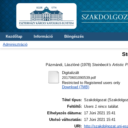
Kezdőlap
Információ
Böngészés
Adminisztráció
St
Pázmándi, Lászlóné
(1978)
Steinbeck's Artistic P
Digitalizált
20170601090539.pdf
Restricted to Registered users only
Download (7MB)
Tétel típus:
Szakdolgozat (Szakdolgoz
Feltöltő:
Users 1 nincs találat.
Elhelyezés dátuma:
17 Júni 2021 15:41
Utolsó változtatás:
17 Júni 2021 15:41
URI:
http://szakdolgozat.uni-es