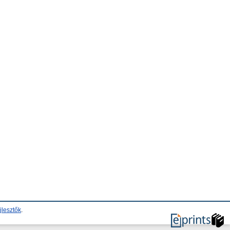
jlesztők
.