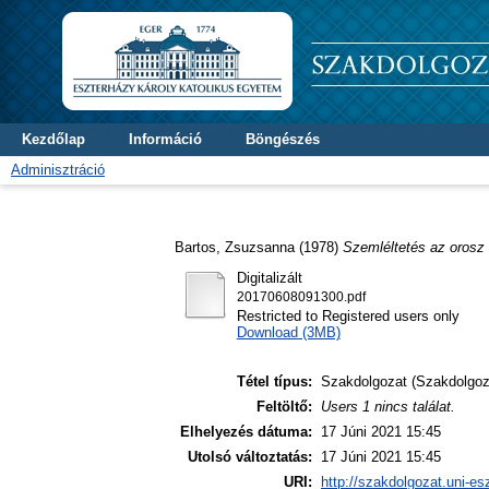
Kezdőlap
Információ
Böngészés
Adminisztráció
Bartos, Zsuzsanna
(1978)
Szemléltetés az orosz 
Digitalizált
20170608091300.pdf
Restricted to Registered users only
Download (3MB)
Tétel típus:
Szakdolgozat (Szakdolgoz
Feltöltő:
Users 1 nincs találat.
Elhelyezés dátuma:
17 Júni 2021 15:45
Utolsó változtatás:
17 Júni 2021 15:45
URI:
http://szakdolgozat.uni-es