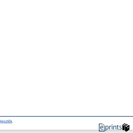
jlesztők
.