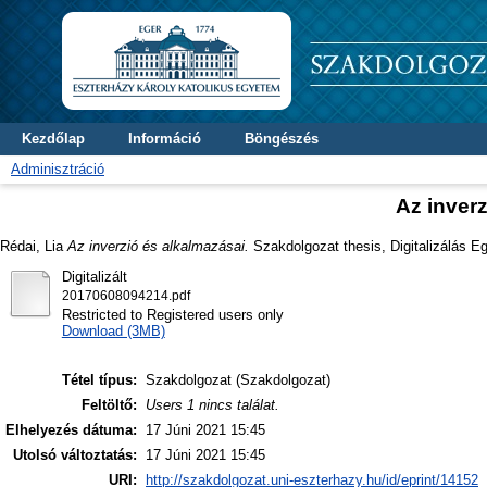
Kezdőlap
Információ
Böngészés
Adminisztráció
Az inverz
Rédai, Lia
Az inverzió és alkalmazásai.
Szakdolgozat thesis, Digitalizálás Eg
Digitalizált
20170608094214.pdf
Restricted to Registered users only
Download (3MB)
Tétel típus:
Szakdolgozat (Szakdolgozat)
Feltöltő:
Users 1 nincs találat.
Elhelyezés dátuma:
17 Júni 2021 15:45
Utolsó változtatás:
17 Júni 2021 15:45
URI:
http://szakdolgozat.uni-eszterhazy.hu/id/eprint/14152