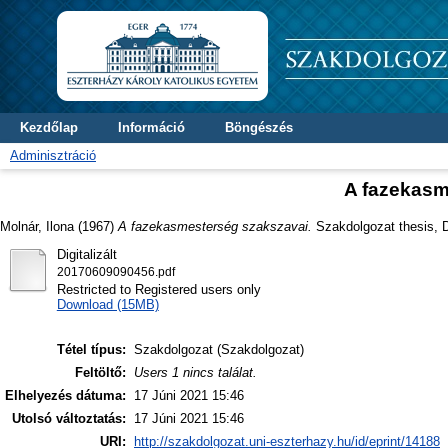
Kezdőlap
Információ
Böngészés
Adminisztráció
A fazekasm
Molnár, Ilona
(1967)
A fazekasmesterség szakszavai.
Szakdolgozat thesis, Di
Digitalizált
20170609090456.pdf
Restricted to Registered users only
Download (15MB)
Tétel típus:
Szakdolgozat (Szakdolgozat)
Feltöltő:
Users 1 nincs találat.
Elhelyezés dátuma:
17 Júni 2021 15:46
Utolsó változtatás:
17 Júni 2021 15:46
URI:
http://szakdolgozat.uni-eszterhazy.hu/id/eprint/14188