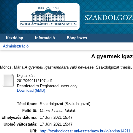
Kezdőlap
Információ
Böngészés
Adminisztráció
A gyermek iga
Móricz, Mária
A gyermek igazmondásra való nevelése.
Szakdolgozat thesis, D
Digitalizált
20170609112107.pdf
Restricted to Registered users only
Download (6MB)
Tétel típus:
Szakdolgozat (Szakdolgozat)
Feltöltő:
Users 1 nincs találat.
Elhelyezés dátuma:
17 Júni 2021 15:47
Utolsó változtatás:
17 Júni 2021 15:47
URI:
http://szakdolgozat.uni-eszterhazy.hu/id/eprint/14211