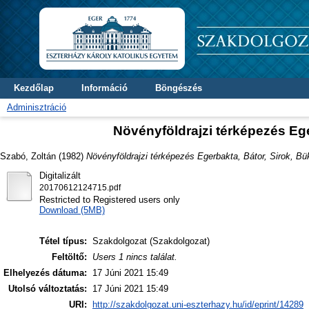
Kezdőlap
Információ
Böngészés
Adminisztráció
Növényföldrajzi térképezés Ege
Szabó, Zoltán
(1982)
Növényföldrajzi térképezés Egerbakta, Bátor, Sirok, Bü
Digitalizált
20170612124715.pdf
Restricted to Registered users only
Download (5MB)
Tétel típus:
Szakdolgozat (Szakdolgozat)
Feltöltő:
Users 1 nincs találat.
Elhelyezés dátuma:
17 Júni 2021 15:49
Utolsó változtatás:
17 Júni 2021 15:49
URI:
http://szakdolgozat.uni-eszterhazy.hu/id/eprint/14289