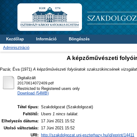
Kezdőlap
Információ
Böngészés
Adminisztráció
A képzőművészeti folyói
Pazár, Éva
(1971)
A képzőművészeti folyóiratok szakszókincsének vizsgálat
Digitalizált
20170614072409.pdf
Restricted to Registered users only
Download (54MB)
Tétel típus:
Szakdolgozat (Szakdolgozat)
Feltöltő:
Users 1 nincs találat.
Elhelyezés dátuma:
17 Júni 2021 15:52
Utolsó változtatás:
17 Júni 2021 15:52
URI:
http://szakdolgozat.uni-eszterhazy.hu/id/eprint/14411