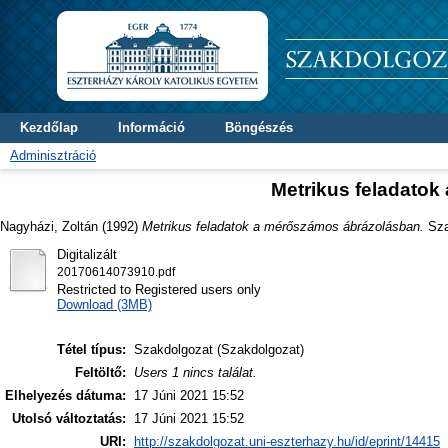
Kezdőlap
Információ
Böngészés
Adminisztráció
Metrikus feladato
Nagyházi, Zoltán
(1992)
Metrikus feladatok a mérőszámos ábrázolásban.
Szak
Digitalizált
20170614073910.pdf
Restricted to Registered users only
Download (3MB)
Tétel típus:
Szakdolgozat (Szakdolgozat)
Feltöltő:
Users 1 nincs találat.
Elhelyezés dátuma:
17 Júni 2021 15:52
Utolsó változtatás:
17 Júni 2021 15:52
URI:
http://szakdolgozat.uni-eszterhazy.hu/id/eprint/14415