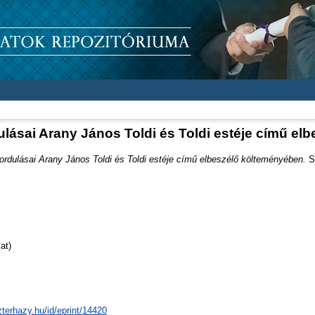
lásai Arany János Toldi és Toldi estéje című el
rdulásai Arany János Toldi és Toldi estéje című elbeszélő költeményében.
Sz
at)
zterhazy.hu/id/eprint/14420