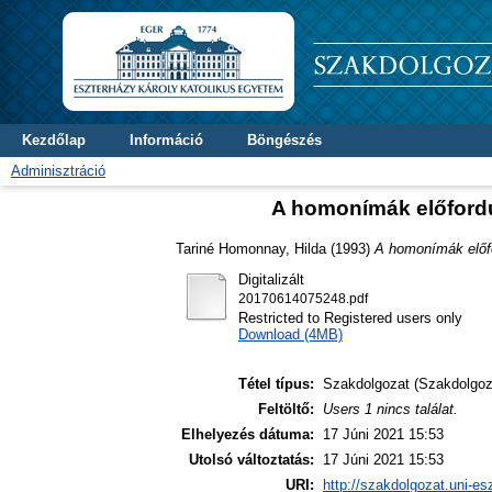
Kezdőlap
Információ
Böngészés
Adminisztráció
A homonímák előfordu
Tariné Homonnay, Hilda
(1993)
A homonímák előfo
Digitalizált
20170614075248.pdf
Restricted to Registered users only
Download (4MB)
Tétel típus:
Szakdolgozat (Szakdolgoz
Feltöltő:
Users 1 nincs találat.
Elhelyezés dátuma:
17 Júni 2021 15:53
Utolsó változtatás:
17 Júni 2021 15:53
URI:
http://szakdolgozat.uni-es