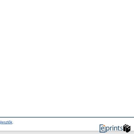
jlesztők
.