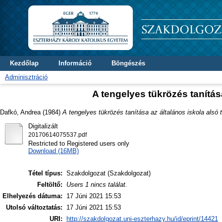
Kezdőlap
Információ
Böngészés
Adminisztráció
A tengelyes tükrözés tanítás
Dafkó, Andrea
(1984)
A tengelyes tükrözés tanítása az általános iskola alsó
Digitalizált
20170614075537.pdf
Restricted to Registered users only
Download (16MB)
Tétel típus:
Szakdolgozat (Szakdolgozat)
Feltöltő:
Users 1 nincs találat.
Elhelyezés dátuma:
17 Júni 2021 15:53
Utolsó változtatás:
17 Júni 2021 15:53
URI:
http://szakdolgozat.uni-eszterhazy.hu/id/eprint/14421