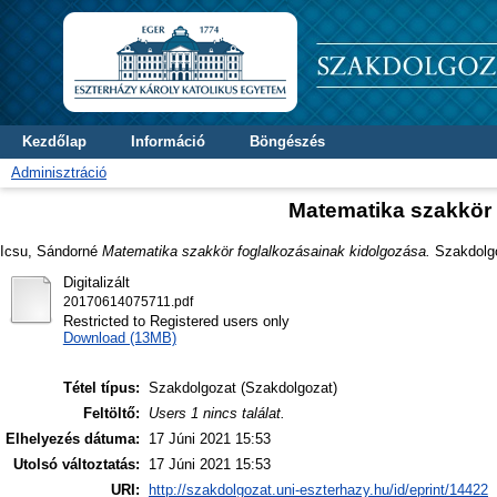
Kezdőlap
Információ
Böngészés
Adminisztráció
Matematika szakkör 
Icsu, Sándorné
Matematika szakkör foglalkozásainak kidolgozása.
Szakdolgoz
Digitalizált
20170614075711.pdf
Restricted to Registered users only
Download (13MB)
Tétel típus:
Szakdolgozat (Szakdolgozat)
Feltöltő:
Users 1 nincs találat.
Elhelyezés dátuma:
17 Júni 2021 15:53
Utolsó változtatás:
17 Júni 2021 15:53
URI:
http://szakdolgozat.uni-eszterhazy.hu/id/eprint/14422