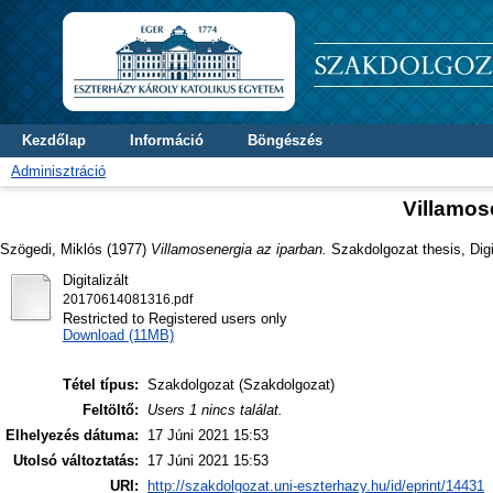
Kezdőlap
Információ
Böngészés
Adminisztráció
Villamos
Szögedi, Miklós
(1977)
Villamosenergia az iparban.
Szakdolgozat thesis, Digi
Digitalizált
20170614081316.pdf
Restricted to Registered users only
Download (11MB)
Tétel típus:
Szakdolgozat (Szakdolgozat)
Feltöltő:
Users 1 nincs találat.
Elhelyezés dátuma:
17 Júni 2021 15:53
Utolsó változtatás:
17 Júni 2021 15:53
URI:
http://szakdolgozat.uni-eszterhazy.hu/id/eprint/14431