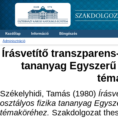
Kezdőlap
Információ
Böngészés
Adminisztráció
Írásvetítő transzparens-
tananyag Egyszerű
tém
Székelyhidi, Tamás
(1980)
Írásv
osztályos fizika tananyag Egys
témaköréhez.
Szakdolgozat thesi