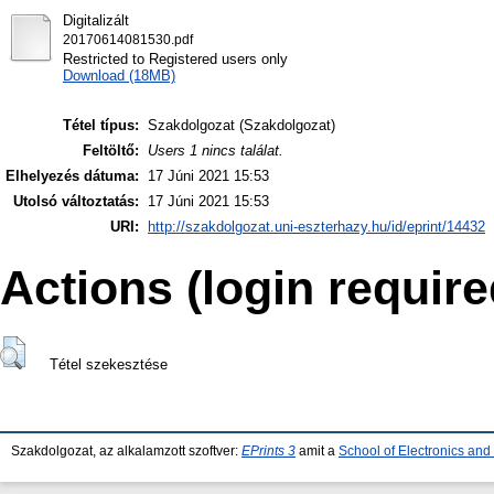
Digitalizált
20170614081530.pdf
Restricted to Registered users only
Download (18MB)
Tétel típus:
Szakdolgozat (Szakdolgozat)
Feltöltő:
Users 1 nincs találat.
Elhelyezés dátuma:
17 Júni 2021 15:53
Utolsó változtatás:
17 Júni 2021 15:53
URI:
http://szakdolgozat.uni-eszterhazy.hu/id/eprint/14432
Actions (login require
Tétel szekesztése
Szakdolgozat, az alkalamzott szoftver:
EPrints 3
amit a
School of Electronics an