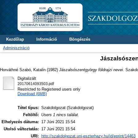
Kezdőlap
Információ
Böngészés
Adminisztráció
Jászalsószent
Horváthné Szabó, Katalin
(1982)
Jászalsószentgyörgy földrajzi nevei.
Szakdol
Digitalizált
20170614093503.pdf
Restricted to Registered users only
Download (6MB)
Tétel típus:
Szakdolgozat (Szakdolgozat)
Feltöltő:
Users 1 nincs találat.
Elhelyezés dátuma:
17 Júni 2021 15:54
Utolsó változtatás:
17 Júni 2021 15:54
URI:
http://szakdolgozat.uni-eszterhazy.hu/id/eprint/14463