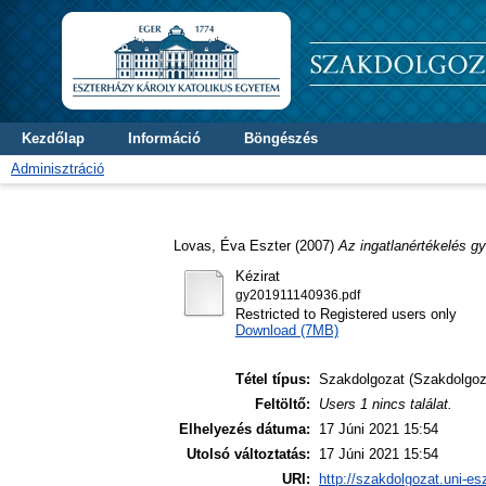
Kezdőlap
Információ
Böngészés
Adminisztráció
Lovas, Éva Eszter
(2007)
Az ingatlanértékelés g
Kézirat
gy201911140936.pdf
Restricted to Registered users only
Download (7MB)
Tétel típus:
Szakdolgozat (Szakdolgoz
Feltöltő:
Users 1 nincs találat.
Elhelyezés dátuma:
17 Júni 2021 15:54
Utolsó változtatás:
17 Júni 2021 15:54
URI:
http://szakdolgozat.uni-es