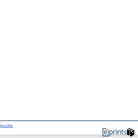
jlesztők
.