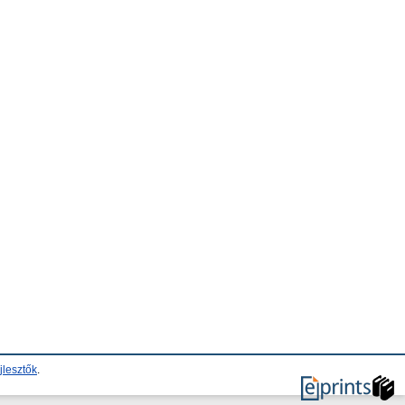
jlesztők
.