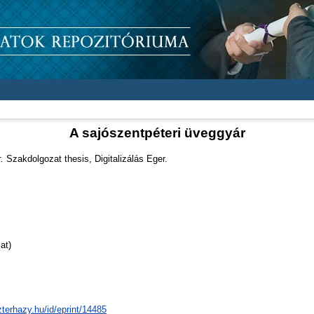
A sajószentpéteri üveggyár
.
Szakdolgozat thesis, Digitalizálás Eger.
at)
zterhazy.hu/id/eprint/14485