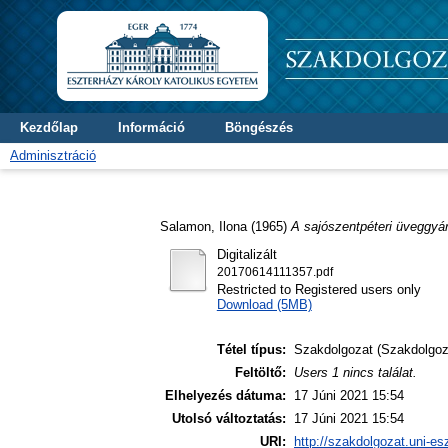
Kezdőlap
Információ
Böngészés
Adminisztráció
Salamon, Ilona
(1965)
A sajószentpéteri üveggyár
Digitalizált
20170614111357.pdf
Restricted to Registered users only
Download (5MB)
Tétel típus:
Szakdolgozat (Szakdolgoz
Feltöltő:
Users 1 nincs találat.
Elhelyezés dátuma:
17 Júni 2021 15:54
Utolsó változtatás:
17 Júni 2021 15:54
URI:
http://szakdolgozat.uni-es