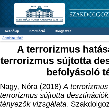
Kezdőlap
Információ
Böngészés
Adminisztráció
A terrorizmus hatása
terrorizmus sújtotta de
befolyásoló t
Nagy, Nóra
(2018)
A terrorizmus
terrorizmus sújtotta desztináció
tényezők vizsgálata.
Szakdolgoza