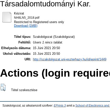
Társadalomtudományi Kar.
Kézirat
NH8LN5_2018.pdf
Restricted to Registered users only
Download (1MB)
Tétel típus:
Szakdolgozat (Szakdolgozat)
Feltöltő:
Users 1 nincs találat.
Elhelyezés dátuma:
15 Júni 2021 20:50
Utolsó változtatás:
15 Júni 2021 20:50
URI:
http://szakdolgozat.uni-eszterhazy.hu/id/eprint/1449
Actions (login require
Tétel szekesztése
Szakdolgozat, az alkalamzott szoftver:
EPrints 3
amit a
School of Electronics an