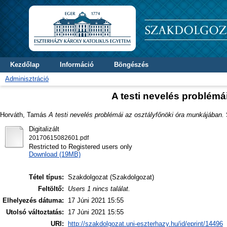
Kezdőlap
Információ
Böngészés
Adminisztráció
A testi nevelés problémá
Horváth, Tamás
A testi nevelés problémái az osztályfőnöki óra munkájában.
S
Digitalizált
20170615082601.pdf
Restricted to Registered users only
Download (19MB)
Tétel típus:
Szakdolgozat (Szakdolgozat)
Feltöltő:
Users 1 nincs találat.
Elhelyezés dátuma:
17 Júni 2021 15:55
Utolsó változtatás:
17 Júni 2021 15:55
URI:
http://szakdolgozat.uni-eszterhazy.hu/id/eprint/14496