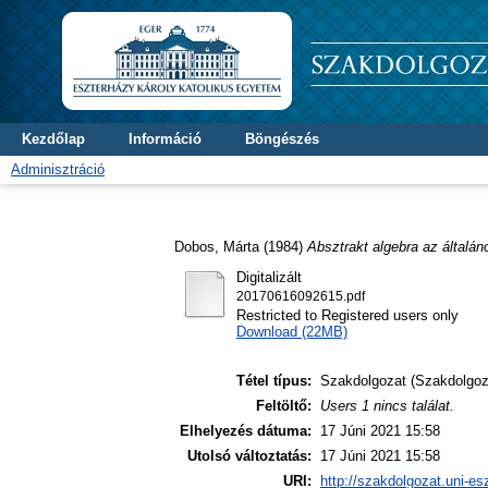
Kezdőlap
Információ
Böngészés
Adminisztráció
Dobos, Márta
(1984)
Absztrakt algebra az általán
Digitalizált
20170616092615.pdf
Restricted to Registered users only
Download (22MB)
Tétel típus:
Szakdolgozat (Szakdolgoz
Feltöltő:
Users 1 nincs találat.
Elhelyezés dátuma:
17 Júni 2021 15:58
Utolsó változtatás:
17 Júni 2021 15:58
URI:
http://szakdolgozat.uni-es