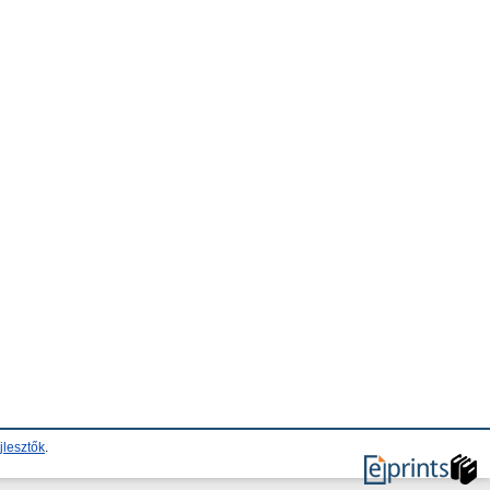
jlesztők
.