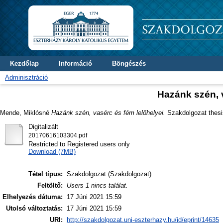
Kezdőlap
Információ
Böngészés
Adminisztráció
Hazánk szén, v
Mende, Miklósné
Hazánk szén, vasérc és fém lelőhelyei.
Szakdolgozat thesis
Digitalizált
20170616103304.pdf
Restricted to Registered users only
Download (7MB)
Tétel típus:
Szakdolgozat (Szakdolgozat)
Feltöltő:
Users 1 nincs találat.
Elhelyezés dátuma:
17 Júni 2021 15:59
Utolsó változtatás:
17 Júni 2021 15:59
URI:
http://szakdolgozat.uni-eszterhazy.hu/id/eprint/14635