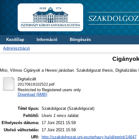
Kezdőlap
Információ
Böngészés
Adminisztráció
Cigányok
Misi, Vilmos
Cigányok a Hevesi járásban.
Szakdolgozat thesis, Digitalizálás 
Digitalizált
20170619102522.pdf
Restricted to Registered users only
Download (6MB)
Tétel típus:
Szakdolgozat (Szakdolgozat)
Feltöltő:
Users 1 nincs találat.
Elhelyezés dátuma:
17 Júni 2021 15:59
Utolsó változtatás:
17 Júni 2021 15:59
URI:
http://szakdolgozat.uni-eszterhazy.hu/id/eprint/14647