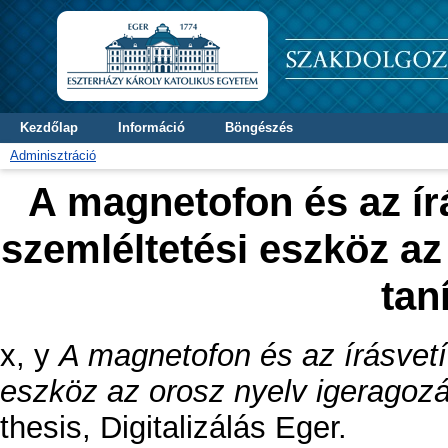
Kezdőlap
Információ
Böngészés
Adminisztráció
A magnetofon és az írá
szemléltetési eszköz a
tan
x, y
A magnetofon és az írásvetít
eszköz az orosz nyelv igeragoz
thesis, Digitalizálás Eger.