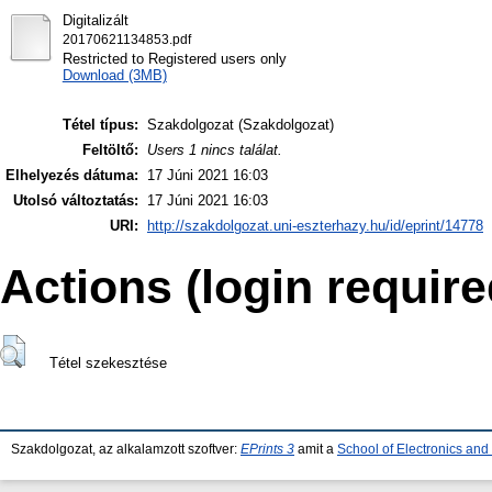
Digitalizált
20170621134853.pdf
Restricted to Registered users only
Download (3MB)
Tétel típus:
Szakdolgozat (Szakdolgozat)
Feltöltő:
Users 1 nincs találat.
Elhelyezés dátuma:
17 Júni 2021 16:03
Utolsó változtatás:
17 Júni 2021 16:03
URI:
http://szakdolgozat.uni-eszterhazy.hu/id/eprint/14778
Actions (login require
Tétel szekesztése
Szakdolgozat, az alkalamzott szoftver:
EPrints 3
amit a
School of Electronics an