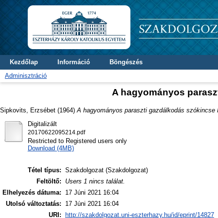
Kezdőlap
Információ
Böngészés
Adminisztráció
A hagyományos paraszt
Sipkovits, Erzsébet
(1964)
A hagyományos paraszti gazdálkodás szókincse 
Digitalizált
20170622095214.pdf
Restricted to Registered users only
Download (4MB)
Tétel típus:
Szakdolgozat (Szakdolgozat)
Feltöltő:
Users 1 nincs találat.
Elhelyezés dátuma:
17 Júni 2021 16:04
Utolsó változtatás:
17 Júni 2021 16:04
URI:
http://szakdolgozat.uni-eszterhazy.hu/id/eprint/14827