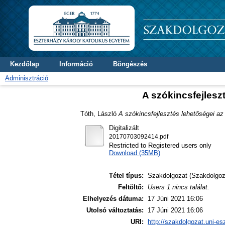
Kezdőlap
Információ
Böngészés
Adminisztráció
A szókincsfejleszt
Tóth, László
A szókincsfejlesztés lehetőségei az 
Digitalizált
20170703092414.pdf
Restricted to Registered users only
Download (35MB)
Tétel típus:
Szakdolgozat (Szakdolgoz
Feltöltő:
Users 1 nincs találat.
Elhelyezés dátuma:
17 Júni 2021 16:06
Utolsó változtatás:
17 Júni 2021 16:06
URI:
http://szakdolgozat.uni-es