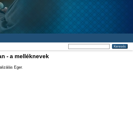
ban - a melléknevek
alizálás Eger.