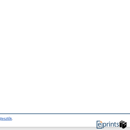
jlesztők
.