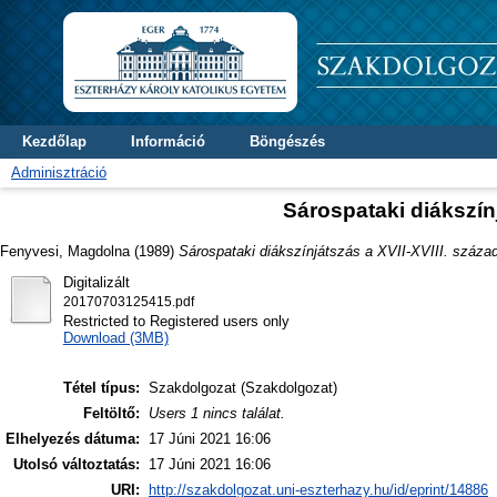
Kezdőlap
Információ
Böngészés
Adminisztráció
Sárospataki diákszín
Fenyvesi, Magdolna
(1989)
Sárospataki diákszínjátszás a XVII-XVIII. száza
Digitalizált
20170703125415.pdf
Restricted to Registered users only
Download (3MB)
Tétel típus:
Szakdolgozat (Szakdolgozat)
Feltöltő:
Users 1 nincs találat.
Elhelyezés dátuma:
17 Júni 2021 16:06
Utolsó változtatás:
17 Júni 2021 16:06
URI:
http://szakdolgozat.uni-eszterhazy.hu/id/eprint/14886