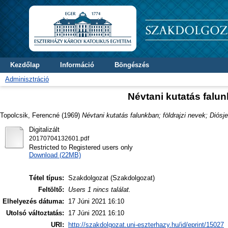
Kezdőlap
Információ
Böngészés
Adminisztráció
Névtani kutatás falun
Topolcsik, Ferencné
(1969)
Névtani kutatás falunkban; földrajzi nevek; Diósj
Digitalizált
20170704132601.pdf
Restricted to Registered users only
Download (22MB)
Tétel típus:
Szakdolgozat (Szakdolgozat)
Feltöltő:
Users 1 nincs találat.
Elhelyezés dátuma:
17 Júni 2021 16:10
Utolsó változtatás:
17 Júni 2021 16:10
URI:
http://szakdolgozat.uni-eszterhazy.hu/id/eprint/15027