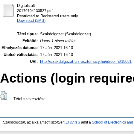
Digitalizált
20170704133527.pdf
Restricted to Registered users only
Download (3MB)
Tétel típus:
Szakdolgozat (Szakdolgozat)
Feltöltő:
Users 1 nincs találat.
Elhelyezés dátuma:
17 Júni 2021 16:10
Utolsó változtatás:
17 Júni 2021 16:10
URI:
http://szakdolgozat.uni-eszterhazy.hu/id/eprint/15031
Actions (login require
Tétel szekesztése
Szakdolgozat, az alkalamzott szoftver:
EPrints 3
amit a
School of Electronics an