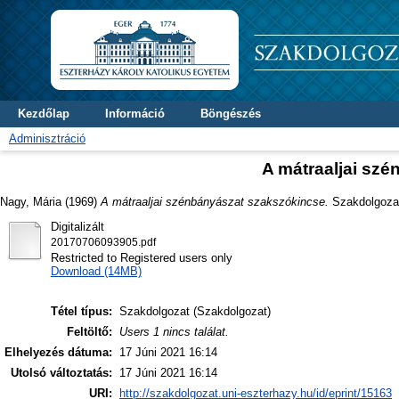
Kezdőlap
Információ
Böngészés
Adminisztráció
A mátraaljai sz
Nagy, Mária
(1969)
A mátraaljai szénbányászat szakszókincse.
Szakdolgozat 
Digitalizált
20170706093905.pdf
Restricted to Registered users only
Download (14MB)
Tétel típus:
Szakdolgozat (Szakdolgozat)
Feltöltő:
Users 1 nincs találat.
Elhelyezés dátuma:
17 Júni 2021 16:14
Utolsó változtatás:
17 Júni 2021 16:14
URI:
http://szakdolgozat.uni-eszterhazy.hu/id/eprint/15163