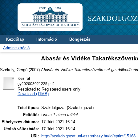
Kezdőlap
Információ
Böngészés
Adminisztráció
Abasár és Vidéke Takarékszövetk
Székely, Gergő
(2007)
Abasár és Vidéke Takarékszövetkezet gazdálkodásán
Kézirat
gy202003021225.pdf
Restricted to Registered users only
Download (11MB)
Tétel típus:
Szakdolgozat (Szakdolgozat)
Feltöltő:
Users 1 nincs találat.
Elhelyezés dátuma:
17 Júni 2021 16:14
Utolsó változtatás:
17 Júni 2021 16:14
URI:
http://szakdolgozat.uni-eszterhazy.hu/id/eprint/15168