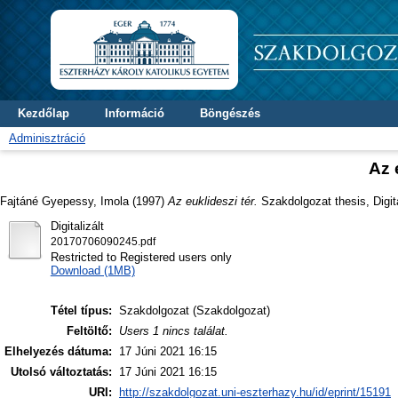
Kezdőlap
Információ
Böngészés
Adminisztráció
Az 
Fajtáné Gyepessy, Imola
(1997)
Az euklideszi tér.
Szakdolgozat thesis, Digita
Digitalizált
20170706090245.pdf
Restricted to Registered users only
Download (1MB)
Tétel típus:
Szakdolgozat (Szakdolgozat)
Feltöltő:
Users 1 nincs találat.
Elhelyezés dátuma:
17 Júni 2021 16:15
Utolsó változtatás:
17 Júni 2021 16:15
URI:
http://szakdolgozat.uni-eszterhazy.hu/id/eprint/15191