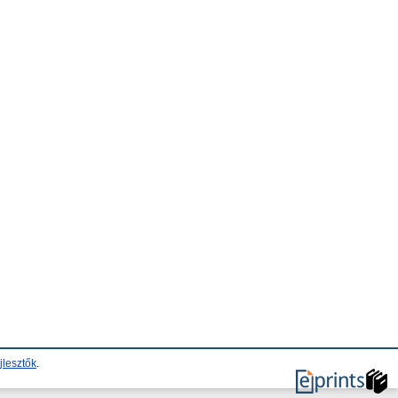
jlesztők
.