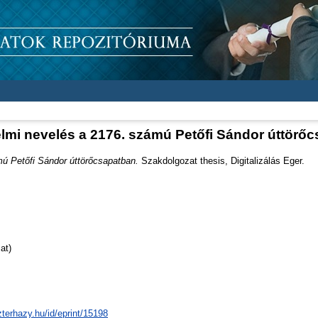
mi nevelés a 2176. számú Petőfi Sándor úttörő
ú Petőfi Sándor úttörőcsapatban.
Szakdolgozat thesis, Digitalizálás Eger.
at)
zterhazy.hu/id/eprint/15198