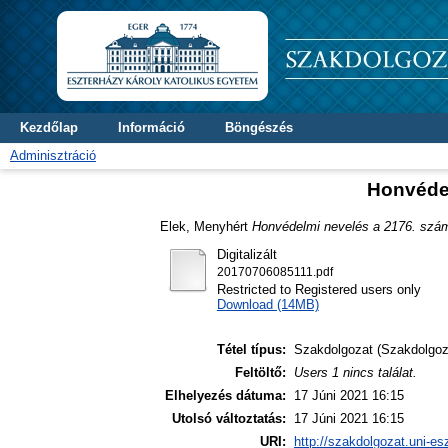
Kezdőlap
Információ
Böngészés
Adminisztráció
Honvédel
Elek, Menyhért
Honvédelmi nevelés a 2176. szám
Digitalizált
20170706085111.pdf
Restricted to Registered users only
Download (14MB)
Tétel típus:
Szakdolgozat (Szakdolgoz
Feltöltő:
Users 1 nincs találat.
Elhelyezés dátuma:
17 Júni 2021 16:15
Utolsó változtatás:
17 Júni 2021 16:15
URI:
http://szakdolgozat.uni-es