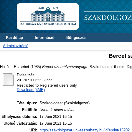
Kezdőlap
Információ
Böngészés
Adminisztráció
Bercel 
Hollósi, Erzsébet
(1985)
Bercel személynévanyaga.
Szakdolgozat thesis, Digi
Digitalizált
20170710065639.pdf
Restricted to Registered users only
Download (4MB)
Tétel típus:
Szakdolgozat (Szakdolgozat)
Feltöltő:
Users 1 nincs találat.
Elhelyezés dátuma:
17 Júni 2021 16:15
Utolsó változtatás:
17 Júni 2021 16:15
URI:
http://szakdolgozat.uni-eszterhazy.hu/id/eprint/15202