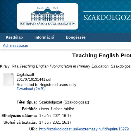
Kezdőlap
Információ
Böngészés
Adminisztráció
Teaching English Pro
Király, Rita
Teaching English Pronunciaton in Primary Education.
Szakdolgozat
Digitalizált
20170710131441.pdf
Restricted to Registered users only
Download (2MB)
Tétel típus:
Szakdolgozat (Szakdolgozat)
Feltöltő:
Users 1 nincs találat.
Elhelyezés dátuma:
17 Júni 2021 16:17
Utolsó változtatás:
17 Júni 2021 16:17
URI:
http://szakdolgozat.uni-eszterhazy.hu/id/eprint/15279