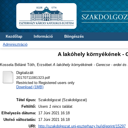
Kezdőlap
Információ
Böngészés
Adminisztráció
A lakóhely környékének - G
Kossela Béláné Tóth, Erzsébet
A lakóhely környékének - Gerecse - erdei és s
Digitalizált
20170711081323.pdf
Restricted to Registered users only
Download (1MB)
Tétel típus:
Szakdolgozat (Szakdolgozat)
Feltöltő:
Users 1 nincs találat.
Elhelyezés dátuma:
17 Júni 2021 16:18
Utolsó változtatás:
17 Júni 2021 16:18
URI:
http://szakdolgozat.uni-eszterhazy.hu/id/eprint/15297