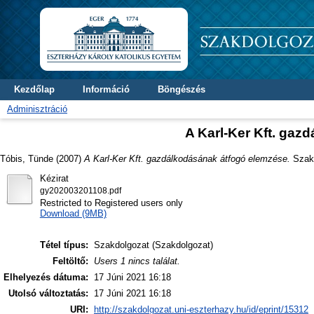
Kezdőlap
Információ
Böngészés
Adminisztráció
A Karl-Ker Kft. gaz
Tóbis, Tünde
(2007)
A Karl-Ker Kft. gazdálkodásának átfogó elemzése.
Szakd
Kézirat
gy202003201108.pdf
Restricted to Registered users only
Download (9MB)
Tétel típus:
Szakdolgozat (Szakdolgozat)
Feltöltő:
Users 1 nincs találat.
Elhelyezés dátuma:
17 Júni 2021 16:18
Utolsó változtatás:
17 Júni 2021 16:18
URI:
http://szakdolgozat.uni-eszterhazy.hu/id/eprint/15312