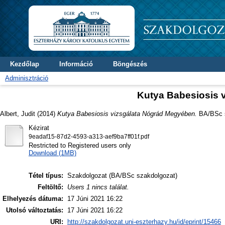
Kezdőlap
Információ
Böngészés
Adminisztráció
Kutya Babesiosis 
Albert, Judit
(2014)
Kutya Babesiosis vizsgálata Nógrád Megyében.
BA/BSc s
Kézirat
9eadaf15-87d2-4593-a313-aef9ba7ff01f.pdf
Restricted to Registered users only
Download (1MB)
Tétel típus:
Szakdolgozat (BA/BSc szakdolgozat)
Feltöltő:
Users 1 nincs találat.
Elhelyezés dátuma:
17 Júni 2021 16:22
Utolsó változtatás:
17 Júni 2021 16:22
URI:
http://szakdolgozat.uni-eszterhazy.hu/id/eprint/15466