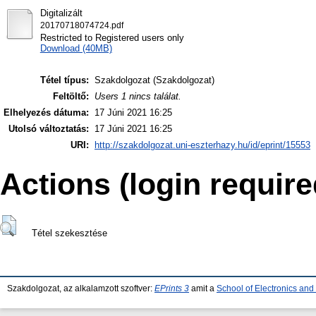
Digitalizált
20170718074724.pdf
Restricted to Registered users only
Download (40MB)
Tétel típus:
Szakdolgozat (Szakdolgozat)
Feltöltő:
Users 1 nincs találat.
Elhelyezés dátuma:
17 Júni 2021 16:25
Utolsó változtatás:
17 Júni 2021 16:25
URI:
http://szakdolgozat.uni-eszterhazy.hu/id/eprint/15553
Actions (login require
Tétel szekesztése
Szakdolgozat, az alkalamzott szoftver:
EPrints 3
amit a
School of Electronics an