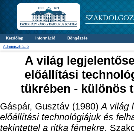
Kezdőlap
Információ
Böngészés
Adminisztráció
A világ legjelentős
előállítási technol
tükrében - különös t
Gáspár, Gusztáv
(1980)
A világ 
előállítási technológiájuk és fe
tekintettel a ritka fémekre.
Szakdo